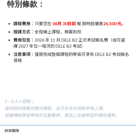
特別條款：
課程費用
：只要您在
06月 30日前
報 限時超優惠
26,500 元。
授課方式
：全程線上課程，無需到校
費用包含
：2026 年 11 月 DELE B2 正式考試報名費（或可選
擇 2027 年任一場次的 DELE B2 考試）
注意事項
：僅限完成整個課程的學員可享有 DELE B2 考試報名
資格
3 ~ 8人小班制 。
提供因材施教的教材課程，並可在任何地點參與上課。
延續傳統學習帶來的互動教學，再加上在線學習的彈性優勢。
師資團隊